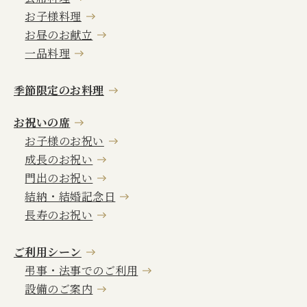
個室・お席のご案内
お子様料理
お昼のお献立
一品料理
季節限定のお料理
木曽路のお持ち帰り
お祝いの席
木曽路パートナーシップカード
お子様のお祝い
成長のお祝い
採用情報
門出のお祝い
結納・結婚記念日
長寿のお祝い
language
ご利用シーン
弔事・法事でのご利用
設備のご案内
プライバシーポリシー