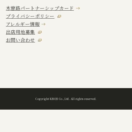
木曽路パートナーシップカード
キャンセルポリシー
プライバシーポリシー
アレルギー情報
アレルギー情報
出店用地募集
お問い合わせ
出店用地募集
お問い合わせ
サイトマップ
Copyright KISOJI Co.,Ltd. All rights reserved.